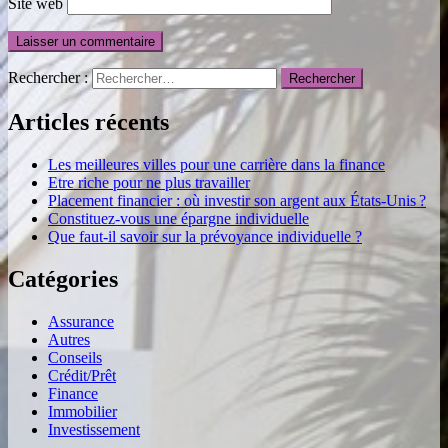
Site web
Rechercher :
Articles récents
Les meilleures villes pour une carrière dans la finance
Etre riche pour ne plus travailler
Placement financier : où investir son argent aux États-Unis ?
Constituez-vous une épargne individuelle
Que faut-il savoir sur la prévoyance individuelle ?
Catégories
Assurance
Autres
Conseils
Crédit/Prêt
Finance
Immobilier
Investissement