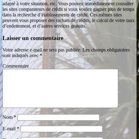
adapté à votre situation, etc. Vous pouvez immédiatement consulter
les sites comparateurs de crédit si vous voulez gagner plus de temps
dans la recherche d’établissements de crédit. Ces mêmes sites
peuvent vous proposer des rachats de crédits, le calcul de votre taux
d’endettement, et d’autres services gratuits.
Laisser un commentaire
Votre adresse e-mail ne sera pas publiée.
Les champs obligatoires
sont indiqués avec
*
Commentaire
Nom
*
E-mail
*