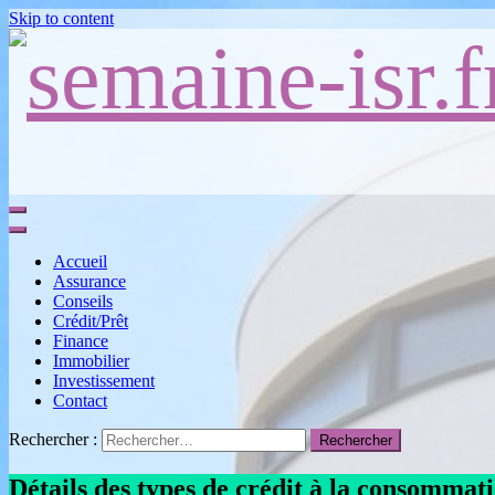
Skip to content
Semaine de l'investissement socialement responsable, blog finance
Accueil
Assurance
Conseils
Crédit/Prêt
Finance
Immobilier
Investissement
Contact
Rechercher :
Détails des types de crédit à la consommat