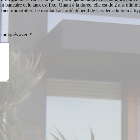
bancaire et le taux est fixe. Quant à la durée, elle est de 2 ans minimum
 bien immobilier. Le montant accordé dépend de la valeur du bien à hy
t indiqués avec
*