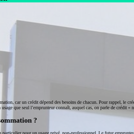
mmation, car un crédit dépend des besoins de chacun. Pour rappel, le cré
un usage que seul l’emprunteur connaît, auquel cas, on parle de crédit « n
onsommation ?
n particulier pour un usage privé, non-professionnel. Le futur emprunteu