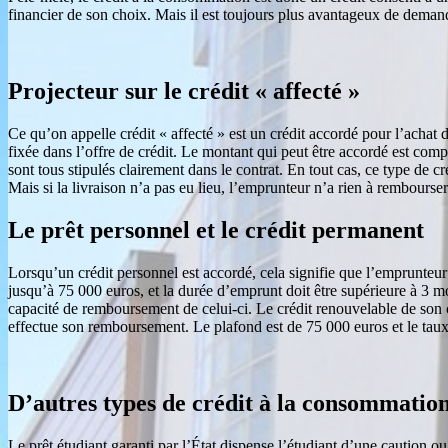
financier de son choix. Mais il est toujours plus avantageux de deman
Projecteur sur le crédit « affecté »
Ce qu’on appelle crédit « affecté » est un crédit accordé pour l’achat d
fixée dans l’offre de crédit. Le montant qui peut être accordé est co
sont tous stipulés clairement dans le contrat. En tout cas, ce type de cr
Mais si la livraison n’a pas eu lieu, l’emprunteur n’a rien à rembourser
Le prêt personnel et le crédit permanent
Lorsqu’un crédit personnel est accordé, cela signifie que l’emprunteur es
jusqu’à 75 000 euros, et la durée d’emprunt doit être supérieure à 3 
capacité de remboursement de celui-ci. Le crédit renouvelable de son c
effectue son remboursement. Le plafond est de 75 000 euros et le taux 
D’autres types de crédit à la consommatio
Le prêt étudiant garanti par l’État dispense l’étudiant d’une caution 