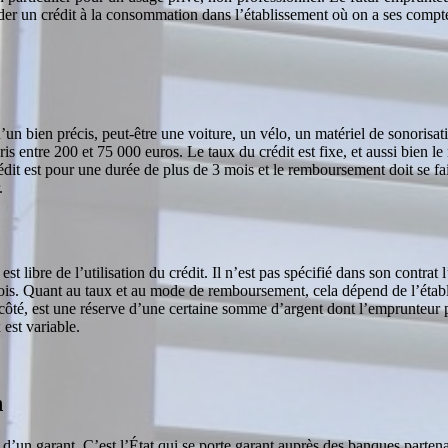
der un crédit à la consommation dans l’établissement où on a ses compte
’un bien précis, peut-être une voiture, un vélo, un matériel de sonorisat
mpris entre 200 et 75 000 euros. Le taux du crédit est fixe, et aussi bi
édit est pour une durée de plus de 3 mois et le remboursement doit se faire
.
t libre de l’utilisation du crédit. Il n’est pas spécifié dans son contrat 
mois. Quant au taux et au mode de remboursement, cela dépend de l’établi
ôté, est une réserve d’une certaine somme d’argent dont l’emprunteur peu
est variable.
n
ou d’un garant. C’est l’État qui se porte garant auprès des banques part