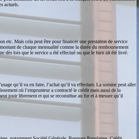
s actuels.
ion etc. Mais cela peut être pour financer une prestation de service
en le montant de chaque mensualité comme la durée du remboursement
 dès lors que le service a été effectué ou que le bien ait été livré.
l’usage qu’il va en faire, l’achat qu’il va effectuer. La somme peut aller
ssement où l’emprunteur a contracté le crédit mais aussi de la
t jouir librement et qui se reconstitue au fur et à mesure qu’il
enaires, notamment Société Générale, Banques Populaires, Crédit