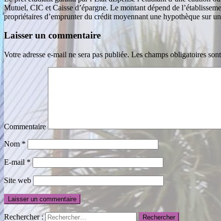
Mutuel, CIC et Caisse d’épargne. Le montant dépend de l’établissement 
propriétaires d’emprunter du crédit moyennant une hypothèque sur un
Laisser un commentaire
Votre adresse e-mail ne sera pas publiée.
Les champs obligatoires son
Commentaire
Nom
*
E-mail
*
Site web
Rechercher :